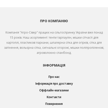
ПРО КОМПАНІЮ
Компанія "Агро-Сівер" працює на сільгоспринку України вже понад
15 років. Наш асортимент: тенти тарпаулін, мішки сітчасті для
картоплі, пластикові паркани, шпалерна сітка для огірків, сітка для
затінення, вольєрна сітка, сигнальні огорожі, мішки поліпропіленові,
агроволокно спанбонд,
ІНФОРМАЦІЯ
Про нас
Інформація про доставку
Оффлайн-магазини
Контакти
Повернення