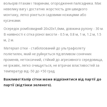
вольєрів птахам і тваринам, огородження палісадника. Має
невелику вагу і достатню жорсткість для швидкого
монтажу, легко ріжеться садовими ножицями або
кусачками.
Осередок ромбовидний 20х20х1,6мм, довжина рулону - 30 м.
В наявності є сітка різної висоти - 0.5 м, 0.8 м, 1 м, 1.2 м, 1.5
м, 2 м.
Матеріал сітки - стабілізований до ультрафіолету
поліетилен, який не руйнується під впливом сонячних
променів, нетоксичний, стійкий до агресивного середовища,
не іржавіє, легко очищується, не втрачає властивостей за
температур від -50 до +50 град.
Важливо! Колір сітки може відрізнятися від партії до
партії (відтінки зеленого).