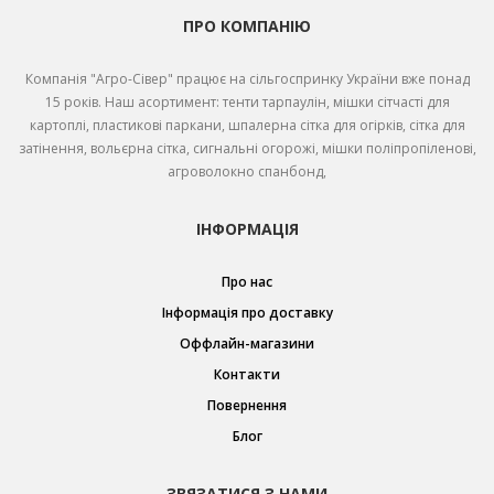
ПРО КОМПАНІЮ
Компанія "Агро-Сівер" працює на сільгоспринку України вже понад
15 років. Наш асортимент: тенти тарпаулін, мішки сітчасті для
картоплі, пластикові паркани, шпалерна сітка для огірків, сітка для
затінення, вольєрна сітка, сигнальні огорожі, мішки поліпропіленові,
агроволокно спанбонд,
ІНФОРМАЦІЯ
Про нас
Інформація про доставку
Оффлайн-магазини
Контакти
Повернення
Блог
ЗВЯЗАТИСЯ З НАМИ