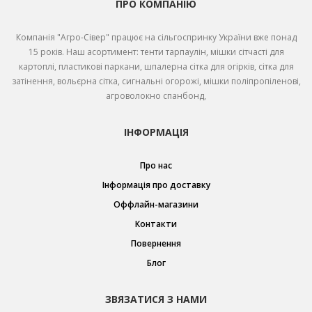
ПРО КОМПАНІЮ
Компанія "Агро-Сівер" працює на сільгоспринку України вже понад
15 років. Наш асортимент: тенти тарпаулін, мішки сітчасті для
картоплі, пластикові паркани, шпалерна сітка для огірків, сітка для
затінення, вольєрна сітка, сигнальні огорожі, мішки поліпропіленові,
агроволокно спанбонд,
ІНФОРМАЦІЯ
Про нас
Інформація про доставку
Оффлайн-магазини
Контакти
Повернення
Блог
ЗВЯЗАТИСЯ З НАМИ