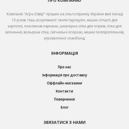
ПРО КОМПАНІЮ
Компанія "Агро-Сівер" працює на сільгоспринку України вже понад
15 років. Наш асортимент: тенти тарпаулін, мішки сітчасті для
картоплі, пластикові паркани, шпалерна сітка для огірків, сітка для
затінення, вольєрна сітка, сигнальні огорожі, мішки поліпропіленові,
агроволокно спанбонд,
ІНФОРМАЦІЯ
Про нас
Інформація про доставку
Оффлайн-магазини
Контакти
Повернення
Блог
ЗВЯЗАТИСЯ З НАМИ