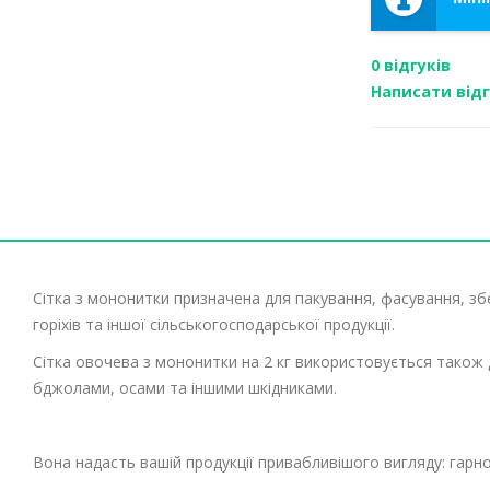
0 відгуків
Написати від
Сітка з мононитки призначена для пакування, фасування, збе
горіхів та іншої сільськогосподарської продукції.
Сітка овочева з мононитки на 2 кг використовується також 
бджолами, осами та іншими шкідниками.
Вона надасть вашій продукції привабливішого вигляду: гарн