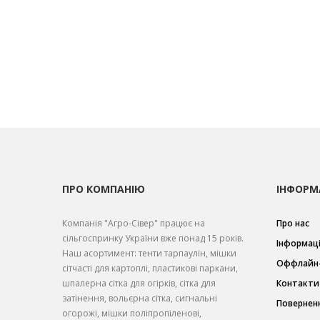
ПРО КОМПАНІЮ
ІНФОРМ
Компанія "Агро-Сівер" працює на
Про нас
сільгоспринку України вже понад 15 років.
Інформаці
Наш асортимент: тенти тарпаулін, мішки
Оффлайн-
сітчасті для картоплі, пластикові паркани,
шпалерна сітка для огірків, сітка для
Контакти
затінення, вольєрна сітка, сигнальні
Повернен
огорожі, мішки поліпропіленові,